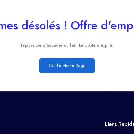
es désolés ! Offre d'empl
Impossible d'accéder au lien. Le poste a expiré.
Go To Home Page
Liens Rapid