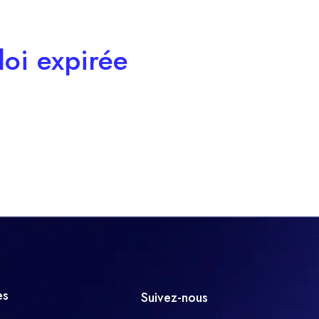
oi expirée
es
Suivez-nous