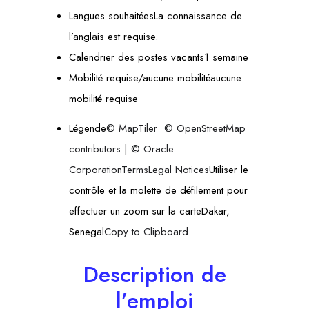
Langues souhaitéesLa connaissance de
l’anglais est requise.
Calendrier des postes vacants1 semaine
Mobilité requise/aucune mobilitéaucune
mobilité requise
Légende
© MapTiler
© OpenStreetMap
contributors
|
© Oracle
Corporation
Terms
Legal Notices
Utiliser le
contrôle et la molette de défilement pour
effectuer un zoom sur la carteDakar,
Senegal
Copy to Clipboard
Description de
l’emploi