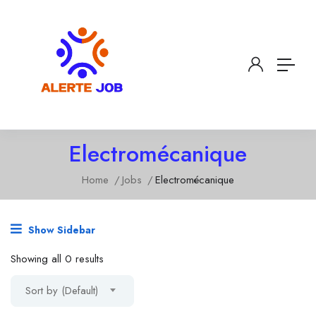
Electromécanique
Home
Jobs
Electromécanique
Show Sidebar
Showing all 0 results
Sort by (Default)