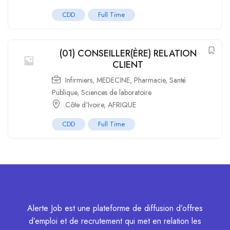
CDD
Full Time
(01) CONSEILLER(ÈRE) RELATION
CLIENT
Infirmiers
,
MEDECINE
,
Pharmacie
,
Santé
Publique
,
Sciences de laboratoire
Côte d'Ivoire
,
AFRIQUE
CDD
Full Time
Alerte Job est une plateforme de diffusion d’offres
d’emploi et de recrutement qui met en relation les