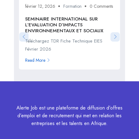
février 12, 2026
Formation
0 Comments
fév
SEMINAIRE INTERNATIONAL SUR
For
L’EVALUATION D’IMPACTS
or
ENVIRONNEMENTAUX ET SOCIAUX
Tel
Téléchargez TDR Fiche Technique EIES
TDR
Février 2026
Fév
Read More
Rea
Alerte Job est une plateforme de diffusion d’offres
d’emploi et de recrutement qui met en relation les
entreprises et les talents en Afrique.