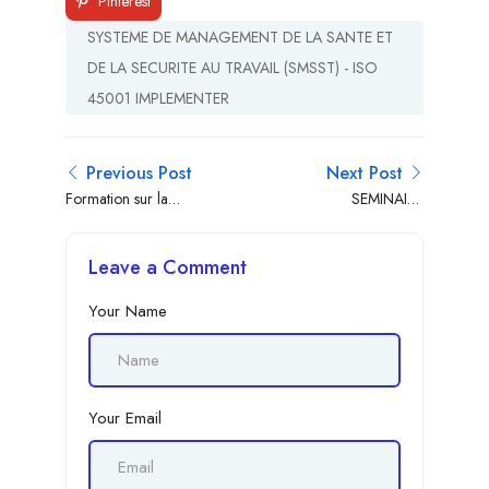
Pinterest
SYSTEME DE MANAGEMENT DE LA SANTE ET
DE LA SECURITE AU TRAVAIL (SMSST) - ISO
45001 IMPLEMENTER
Previous Post
Next Post
Formation sur la
SEMINAIRE
Gouvernance des
INTERNATIONAL SUR
organismes ISO
L’EVALUATION
Leave a Comment
37000 : Manager
D’IMPACTS
ENVIRONNEMENTAUX
Your Name
ET SOCIAUX
Your Email