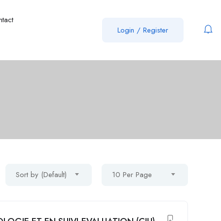
ntact
Login
/
Register
Sort by (Default)
10 Per Page