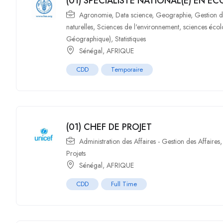
(01) SPECIALISTE NATIONAL(E) EN EC
Agronomie
,
Data science
,
Geographie
,
Gestion d
naturelles
,
Sciences de l'environnement
,
sciences éco
Géographique)
,
Statistiques
Sénégal
,
AFRIQUE
CDD
Temporaire
(01) CHEF DE PROJET
Administration des Affaires - Gestion des Affaires
Projets
Sénégal
,
AFRIQUE
CDD
Full Time