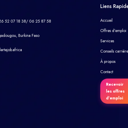
Liens Rapid
Accueil
26 52 07 18 38/ 06 25 87 58
Offres d’emploi
gadougou, Burkina Faso
Services
ertejob.africa
Conseils carrièr
À propos
Contact
Recevoir
les offres
d’emploi